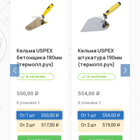
Кельма USPEX
Кельма USPEX
бетонщика 180мм
штукатура 190мм
(термопл.руч)
(термопл.руч)
в наличии
в наличии
550,00
554,00
Р
Р
В упаковке 2
В упаковке 2
От 1 шт
550,00
От 1 шт
554,00
Р
Р
От 2 шт
517,00
От 2 шт
519,00
Р
Р