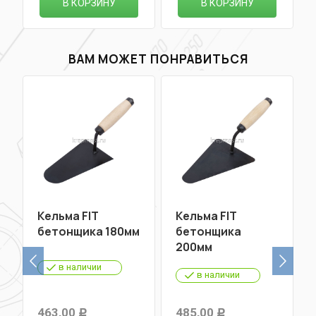
В КОРЗИНУ
В КОРЗИНУ
ВАМ МОЖЕТ ПОНРАВИТЬСЯ
Кельма FIT
Кельма FIT
м
бетонщика 180мм
бетонщика
200мм
в наличии
в наличии
463,00
485,00
Р
Р