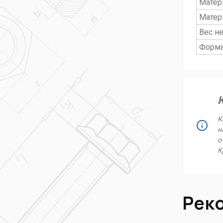
Матер
Матер
Вес не
Форма
К
н
о
К
Рек