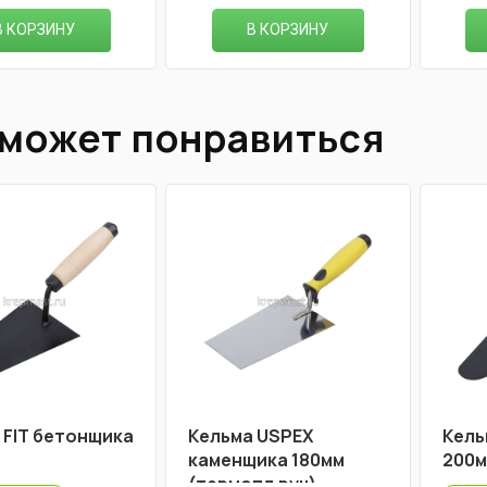
В КОРЗИНУ
В КОРЗИНУ
 может понравиться
 FIT бетонщика
Кельма USPEX
Кель
каменщика 180мм
200
(термопл.руч)