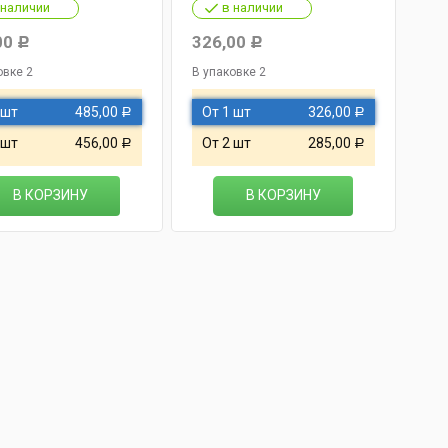
 наличии
в наличии
00
326,00
29
Р
Р
овке 2
В упаковке 2
В у
 шт
485,00
От 1 шт
326,00
О
Р
Р
 шт
456,00
От 2 шт
285,00
О
Р
Р
В КОРЗИНУ
В КОРЗИНУ