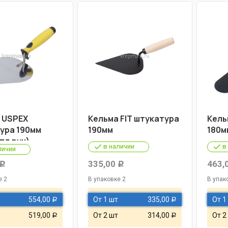
 USPEX
Кельма FIT штукатура
Кель
ура 190мм
190мм
180м
пл.руч)
в наличии
в
личии
335,00
463,
Р
Р
е 2
В упаковке 2
В упак
554,00
От 1 шт
335,00
От 1
Р
Р
519,00
От 2 шт
314,00
От 2
Р
Р