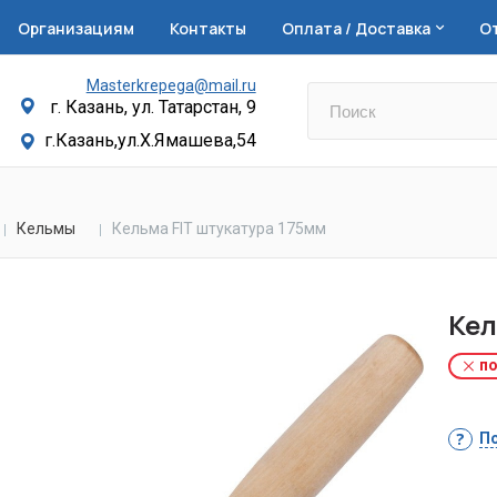
Организациям
Контакты
Оплата / Доставка
О
Masterkrepega@mail.ru
г. Казань, ул. Татарстан, 9
г.Казань,ул.Х.Ямашева,54
Кельмы
Кельма FIT штукатура 175мм
Кел
по
По