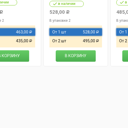
личии
в
в наличии
528,00
485,
Р
Р
е 2
В упаковке 2
В упак
463,00
От 1 шт
528,00
От 1
Р
Р
435,00
От 2 шт
495,00
От 2
Р
Р
В КОРЗИНУ
В КОРЗИНУ