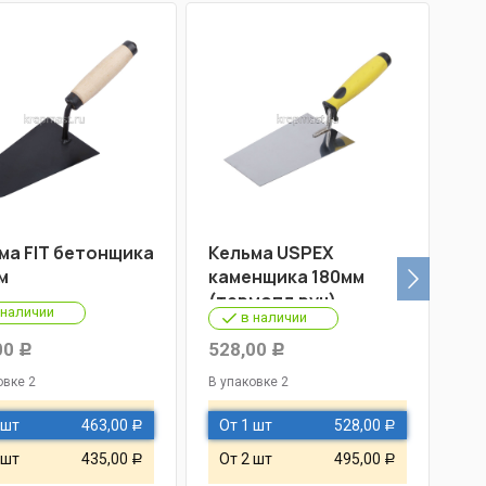
ма FIT бетонщика
Кельма USPEX
Ке
м
каменщика 180мм
20
(термопл.руч)
 наличии
в наличии
00
528,00
48
Р
Р
овке 2
В упаковке 2
В у
 шт
463,00
От 1 шт
528,00
О
Р
Р
 шт
435,00
От 2 шт
495,00
О
Р
Р