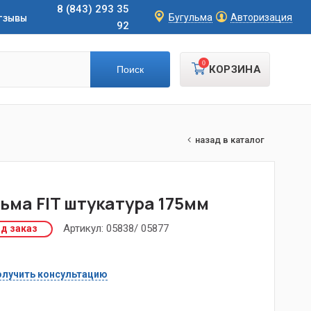
8 (843) 293 35
тзывы
Бугульма
Авторизация
92
0
КОРЗИНА
назад в каталог
ьма FIT штукатура 175мм
Артикул:
05838/ 05877
д заказ
лучить консультацию