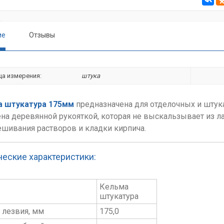
ие
Отзывы
ца измерения:
штука
а штукатура 175мм
предназначена для отделочных и штука
на деревянной рукояткой, которая не выскальзывает из л
шивания растворов и кладки кирпича.
ческие характеристики:
Кельма
штукатура
 лезвия, мм
175,0