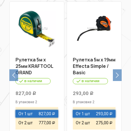
Рулетка 5м х
Рулетка 5м х 19мм
25мм KRAFTOOL
Effecta Simple /
GRAND
Basic
в наличии
в наличии
827,00
293,00
Р
Р
В упаковке 2
В упаковке 2
От 1 шт
827,00
От 1 шт
293,00
Р
Р
От 2 шт
777,00
От 2 шт
275,00
Р
Р