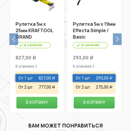
Рулетка 5м х
Рулетка 5м х 19мм
25мм KRAFTOOL
Effecta Simple /
GRAND
Basic
в наличии
в наличии
827,00
293,00
Р
Р
В упаковке 2
В упаковке 2
От 1 шт
827,00
От 1 шт
293,00
Р
Р
От 2 шт
777,00
От 2 шт
275,00
Р
Р
В КОРЗИНУ
В КОРЗИНУ
ВАМ МОЖЕТ ПОНРАВИТЬСЯ