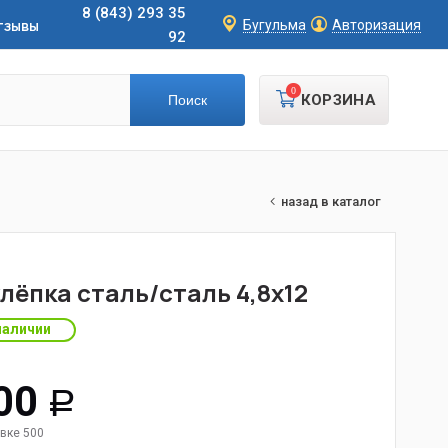
8 (843) 293 35
тзывы
Бугульма
Авторизация
92
0
КОРЗИНА
назад в каталог
лёпка сталь/сталь 4,8х12
наличии
00
Р
вке 500