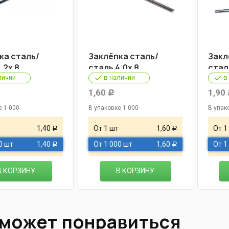
ка сталь/
Заклёпка сталь/
Закл
,2х 8
сталь 4,0х 8
стал
личии
в наличии
в
1,60
1,90
Р
е 1 000
В упаковке 1 000
В упак
1,40
От 1 шт
1,60
От 1
Р
Р
0 шт
1,40
От 1 000 шт
1,60
От 1
Р
Р
В КОРЗИНУ
В КОРЗИНУ
 может понравиться