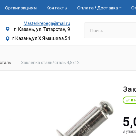
Организациям
Контакты
Оплата / Доставка
О
Masterkrepega@mail.ru
г. Казань, ул. Татарстан, 9
г.Казань,ул.Х.Ямашева,54
/сталь
Заклёпка сталь/сталь 4,8х12
Зак
в 
5,
В упако