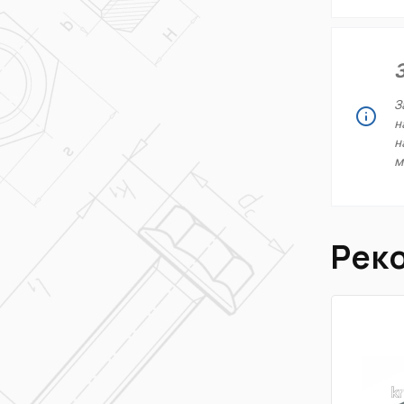
З
н
н
м
Рек