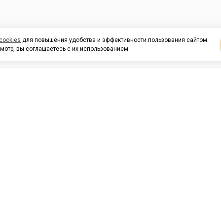
cookies
для повышения удобства и эффективности пользования сайтом.
мотр, вы соглашаетесь с их использованием.
И ПОДДЕРЖКА
ОРГАНИЗАЦИЯМ
КОНТАК
льных
420054, Республика Татарста
г.Казань, ул.Татарстан, 9
г.Казань, ул.Ямашева, 54, кор
3
Время работы: