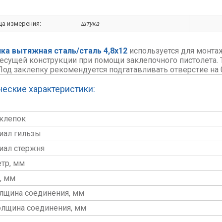
ца измерения:
штука
ка вытяжная сталь/сталь 4,8х12
используется для монта
несущей конструкции при помощи заклепочного пистолета. 
 Под заклепку рекомендуется подгатавливать отверстие на 
ческие характеристики:
аклепок
иал гильзы
иал стержня
тр, мм
, мм
олщина соединения, мм
олщина соединения, мм