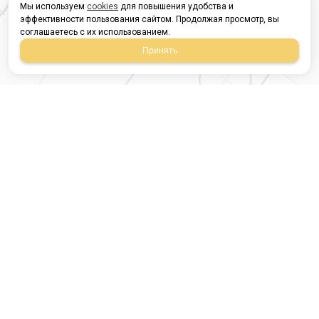
Мы используем
cookies
для повышения удобства и
эффективности пользования сайтом. Продолжая просмотр, вы
соглашаетесь с их использованием.
Принять
Магазин строительных
материалов
420054, Республика
Татарстан
г.Казань, ул.Татарстан,
9
г.Казань, ул.Ямашева,