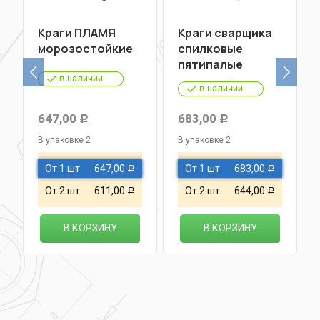
Краги ПЛАМЯ
Краги сварщика
морозостойкие
спилковые
пятипалые
красные/серые
в наличии
в наличии
647,00
683,00
Р
Р
В упаковке 2
В упаковке 2
От 1 шт
647,00
От 1 шт
683,00
Р
Р
От 2 шт
611,00
От 2 шт
644,00
Р
Р
В КОРЗИНУ
В КОРЗИНУ