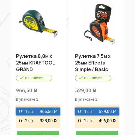
Рулетка 8,0м х
Рулетка 7,5м х
25мм KRAFTOOL
25мм Effecta
GRAND
Simple / Basic
в наличии
в наличии
966,50
529,00
Р
Р
В упаковке 2
В упаковке 2
От 1 шт
966,50
От 1 шт
529,00
Р
Р
От 2 шт
938,00
От 2 шт
496,00
Р
Р